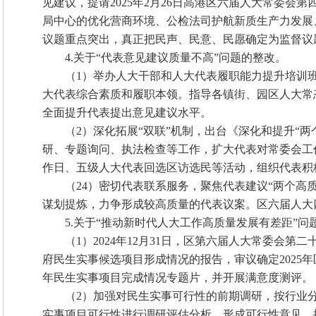
见建议，提请2025年2月26日高港区六届人大常委
局中心的优化营商环境、公检法司护航新质生产力发展
议题重点突出，真正把民声、民意、民愿确定为监督议
4.关于“代表意见建议质量不高”问题的整改。
（1）举办人大干部和人大代表履职能力提升培训班
大代表综合素质和履职本领。指导各镇街、园区人大常
全面提升代表提出意见建议水平。
（2）深化拓展“双联”机制，出台《深化和提升“
研、专题询问、执法检查等工作，扩大代表对常委会工作
作日、五级人大代表回选区访选民等活动，组织代表积
（24）密切代表联系服务，聚焦代表建议“两个高
谋划提炼，力争形成较高质量的代表议案。区六届人大
5.关于“推动新时代人大工作高质量发展有差距”问
（1）2024年12月31日，区第六届人大常委会第
府民生实事候选项目形成情况的报告，审议确定2025年
年民生实事项目完成情况专题片，并开展满意度测评。
（2）加强对民生实事可行性的前期调研，按行业
实事项目可行性进行调研评估分析，形成可行性意见，