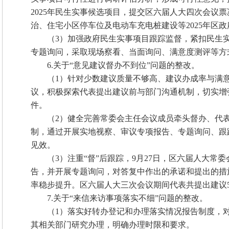
2025年民生实事候选项目，提交区六届人大四次会议
治、住宅小区停车位及电动车充电桩建设等2025年区政
（3）加强政府民生实事项目跟踪监督，紧扣民生实
专题询问，采取现场察看、当面询问、满意度测评等方
6.关于“意见建议督办不到位”问题的整改。
（1）针对少数建议质量不够高、建议办成率与满
议，积极探索代表提出建议前与部门沟通机制，切实增
件。
（2）健全完善常委会主任会议成员牵头督办、代
制，通过开展实地视察、审议专项报告、专题询问、跟
见效。
（3）注重“督”后跟踪，9月27日，区六届人大
告，并开展专题询问，对答复中作出的承诺和提出的措
率稳步提升。区六届人大三次会议期间代表共提出建议56件
7.关于“来信来访事项落实不细”问题的整改。
（1）落实好转办登记和办理落实情况报告制度，
其相关部门研究办理，明确办理时限和要求。