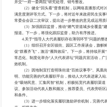
并交“一府一委两院”研究处理、销号整改。
（2）健全“回头看”督查机制，以网络直播形式对
满意度测评等方式。下一步，将对近年来政府民生实事
常委会会议二次审议，提出进一步整改的意见或运用质
（3）加强跟踪监督，推动“燃气管道城乡全覆盖
报道。下一步，将强化跟踪监督，助力有序推进。
4.关于“指导人大代表履职存在薄弱环节”问题的整
（1）组织召开全区镇街、园区工作座谈会，旗帜
促“群雁齐飞”，激活“雁阵效应”。下一步，将持续开展
常态化、制度化举办“人大代表讲坛”同题共宣活动，广泛
效机制。
（2）因地制宜打造明珠街道“百姓议事亭”、凤凰街
明、功能完善的代表履职平台，推动人大代表进家入站
全“吸纳民意、汇集民智”机制，积极拓宽代表履职渠
议、参加活动代表人数和频次，推荐委员、代表旁听区
和条件。
（3）进一步细化落实履职激励评价机制，完善代